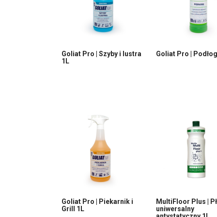
Goliat Pro | Szyby i lustra
Goliat Pro | Podłog
1L
Goliat Pro | Piekarnik i
MultiFloor Plus | P
Grill 1L
uniwersalny
antystatyczny 1L