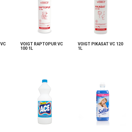
 VC
VOIGT RAPTOPUR VC
VOIGT PIKASAT VC 120
100 1L
1L