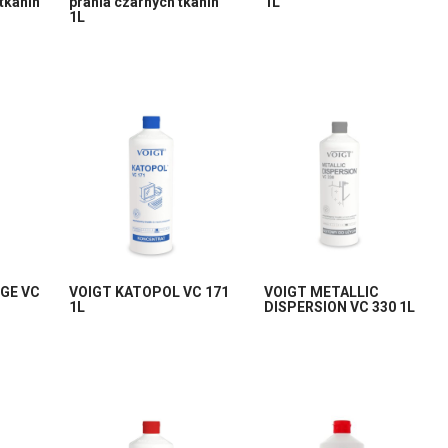
 tkanin
prania czarnych tkanin
1L
1L
GE VC
VOIGT KATOPOL VC 171
VOIGT METALLIC
1L
DISPERSION VC 330 1L