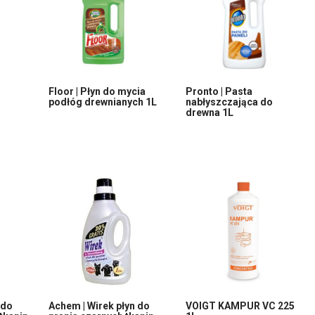
Floor | Płyn do mycia
Pronto | Pasta
podłóg drewnianych 1L
nabłyszczająca do
drewna 1L
 do
Achem | Wirek płyn do
VOIGT KAMPUR VC 225