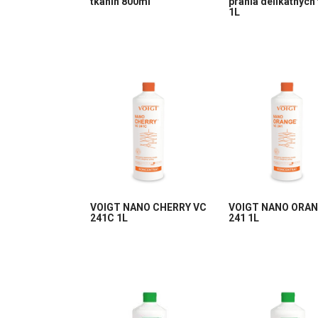
tkanin 800ml
prania delikatnych
1L
VOIGT NANO CHERRY VC
VOIGT NANO ORAN
241C 1L
241 1L