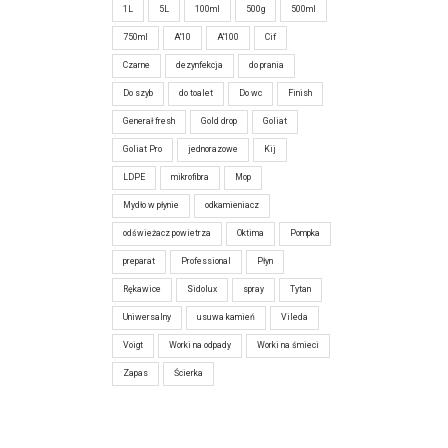
1L
5L
100ml
500g
500ml
750ml
A'10
A'100
Cif
Czarne
dezynfekcja
do prania
Do szyb
do toalet
Do wc
Finish
Generał fresh
Gold drop
Goliat
Goliat Pro
jednorazowe
Kij
LDPE
mikrofibra
Mop
Mydło w płynie
odkamieniacz
odświeżacz powietrza
Oktima
Pompka
preparat
Professional
Płyn
Rękawice
Sidolux
spray
Tytan
Uniwersalny
usuwa kamień
Vileda
Voigt
Worki na odpady
Worki na śmieci
Zapas
Ścierka