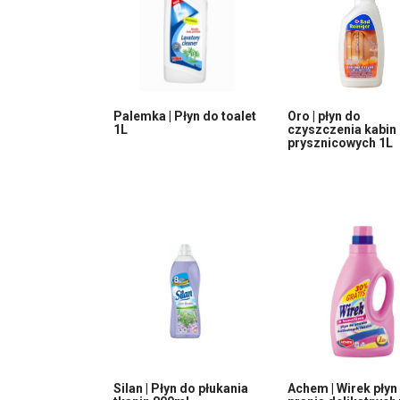
Palemka | Płyn do toalet
Oro | płyn do
1L
czyszczenia kabin
prysznicowych 1L
Silan | Płyn do płukania
Achem | Wirek płyn