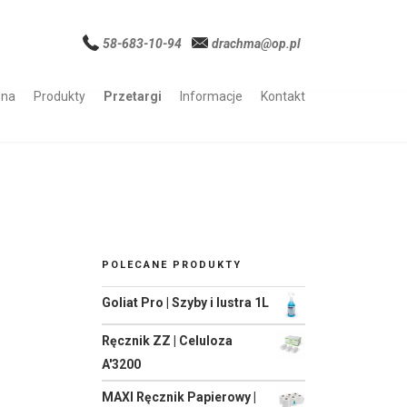
58-683-10-94
drachma@op.pl
wna
Produkty
Przetargi
Informacje
Kontakt
POLECANE PRODUKTY
Goliat Pro | Szyby i lustra 1L
Ręcznik ZZ | Celuloza
A'3200
MAXI Ręcznik Papierowy |