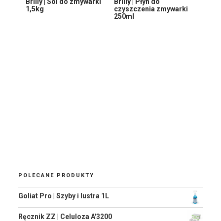
Brilly | Sól do zmywarki
Brilly | Płyn do
1,5kg
czyszczenia zmywarki
250ml
POLECANE PRODUKTY
Goliat Pro | Szyby i lustra 1L
Ręcznik ZZ | Celuloza A'3200