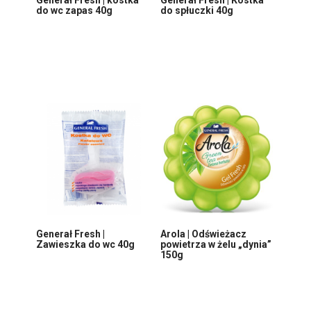
do wc zapas 40g
do spłuczki 40g
Generał Fresh |
Arola | Odświeżacz
Zawieszka do wc 40g
powietrza w żelu „dynia”
150g