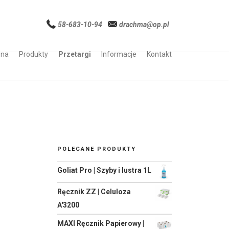
58-683-10-94
drachma@op.pl
wna
Produkty
Przetargi
Informacje
Kontakt
POLECANE PRODUKTY
Goliat Pro | Szyby i lustra 1L
Ręcznik ZZ | Celuloza
A'3200
MAXI Ręcznik Papierowy |