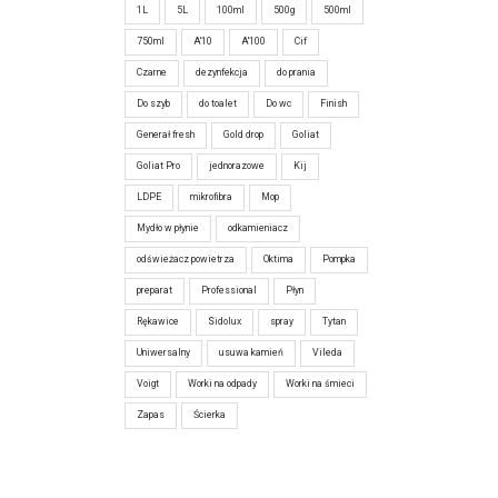
1L
5L
100ml
500g
500ml
750ml
A'10
A'100
Cif
Czarne
dezynfekcja
do prania
Do szyb
do toalet
Do wc
Finish
Generał fresh
Gold drop
Goliat
Goliat Pro
jednorazowe
Kij
LDPE
mikrofibra
Mop
Mydło w płynie
odkamieniacz
odświeżacz powietrza
Oktima
Pompka
preparat
Professional
Płyn
Rękawice
Sidolux
spray
Tytan
Uniwersalny
usuwa kamień
Vileda
Voigt
Worki na odpady
Worki na śmieci
Zapas
Ścierka