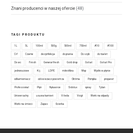
Znani producenci w naszej ofercie
(48)
TAGI PRODUKTU
1L
5L
100ml
500g
500ml
750ml
A'10
A'100
Cif
Czarne
dezynfekcja
do prania
Do szyb
do toalet
Do wc
Finish
Generał fresh
Gold drop
Goliat
Goliat Pro
jednorazowe
Kij
LDPE
mikrofibra
Mop
Mydło w płynie
odkamieniacz
odświeżacz powietrza
Oktima
Pompka
preparat
Professional
Płyn
Rękawice
Sidolux
spray
Tytan
Uniwersalny
usuwa kamień
Vileda
Voigt
Worki na odpady
Worki na śmieci
Zapas
Ścierka