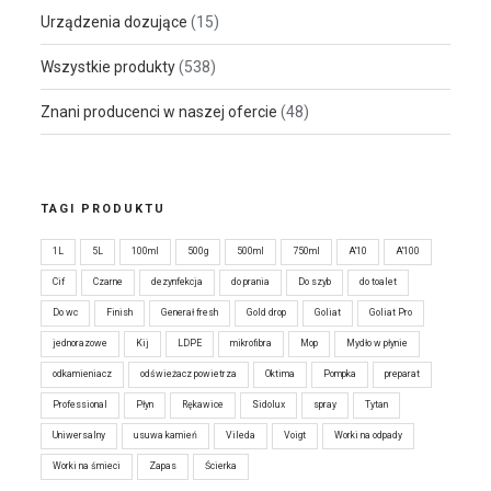
Urządzenia dozujące
(15)
Wszystkie produkty
(538)
Znani producenci w naszej ofercie
(48)
TAGI PRODUKTU
1L
5L
100ml
500g
500ml
750ml
A'10
A'100
Cif
Czarne
dezynfekcja
do prania
Do szyb
do toalet
Do wc
Finish
Generał fresh
Gold drop
Goliat
Goliat Pro
jednorazowe
Kij
LDPE
mikrofibra
Mop
Mydło w płynie
odkamieniacz
odświeżacz powietrza
Oktima
Pompka
preparat
Professional
Płyn
Rękawice
Sidolux
spray
Tytan
Uniwersalny
usuwa kamień
Vileda
Voigt
Worki na odpady
Worki na śmieci
Zapas
Ścierka