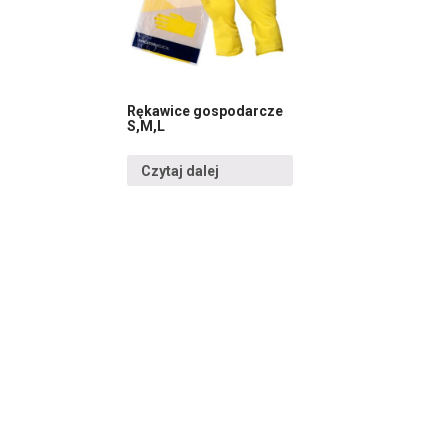
Rękawice gospodarcze
S,M,L
Czytaj dalej