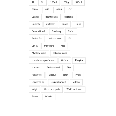
1L
5L
100ml
500g
500ml
750ml
A'10
A'100
Cif
Czarne
dezynfekcja
do prania
Do szyb
do toalet
Do wc
Finish
Generał fresh
Gold drop
Goliat
Goliat Pro
jednorazowe
Kij
LDPE
mikrofibra
Mop
Mydło w płynie
odkamieniacz
odświeżacz powietrza
Oktima
Pompka
preparat
Professional
Płyn
Rękawice
Sidolux
spray
Tytan
Uniwersalny
usuwa kamień
Vileda
Voigt
Worki na odpady
Worki na śmieci
Zapas
Ścierka