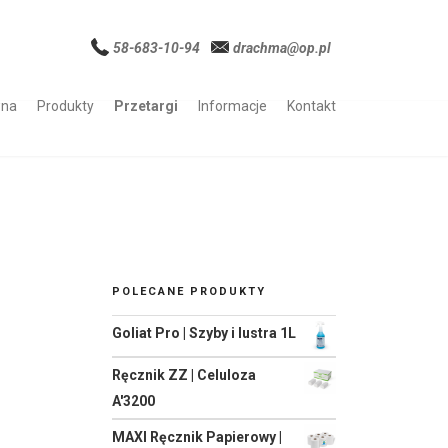
58-683-10-94
drachma@op.pl
wna
Produkty
Przetargi
Informacje
Kontakt
POLECANE PRODUKTY
Goliat Pro | Szyby i lustra 1L
Ręcznik ZZ | Celuloza
A'3200
MAXI Ręcznik Papierowy |