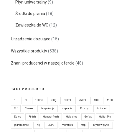
Płyn uniwersalny
(9)
Środki do prania
(18)
Zawieszka do WC
(12)
Urządzenia dozujące
(15)
Wszystkie produkty
(538)
Znani producenci w naszej ofercie
(48)
TAGI PRODUKTU
1L
5L
100ml
500g
500ml
750ml
A'10
A'100
Cif
Czarne
dezynfekcja
do prania
Do szyb
do toalet
Do wc
Finish
Generał fresh
Gold drop
Goliat
Goliat Pro
jednorazowe
Kij
LDPE
mikrofibra
Mop
Mydło w płynie