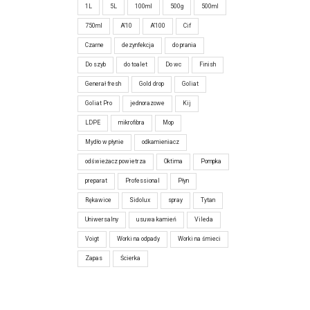
1L
5L
100ml
500g
500ml
750ml
A'10
A'100
Cif
Czarne
dezynfekcja
do prania
Do szyb
do toalet
Do wc
Finish
Generał fresh
Gold drop
Goliat
Goliat Pro
jednorazowe
Kij
LDPE
mikrofibra
Mop
Mydło w płynie
odkamieniacz
odświeżacz powietrza
Oktima
Pompka
preparat
Professional
Płyn
Rękawice
Sidolux
spray
Tytan
Uniwersalny
usuwa kamień
Vileda
Voigt
Worki na odpady
Worki na śmieci
Zapas
Ścierka