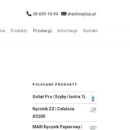
58-683-10-94
drachma@op.pl
wna
Produkty
Przetargi
Informacje
Kontakt
POLECANE PRODUKTY
Goliat Pro | Szyby i lustra 1L
Ręcznik ZZ | Celuloza
A'3200
MAXI Ręcznik Papierowy |