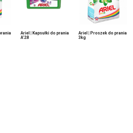
prania
Ariel | Kapsułki do prania
Ariel | Proszek do prania
A’28
3kg