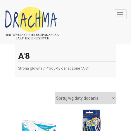
Toggl
navig
A'8
Strona główna
/ Produkty oznaczone “A'8”