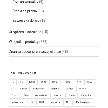
Płyn uniwersalny
(9)
Środki do prania
(18)
Zawieszka do WC
(12)
Urządzenia dozujące
(15)
Wszystkie produkty
(538)
Znani producenci w naszej ofercie
(48)
TAGI PRODUKTU
1L
5L
100ml
500g
500ml
750ml
A'10
A'100
Cif
Czarne
dezynfekcja
do prania
Do szyb
do toalet
Do wc
Finish
Generał fresh
Gold drop
Goliat
Goliat Pro
jednorazowe
Kij
LDPE
mikrofibra
Mop
Mydło w płynie