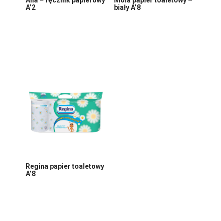
A’2
biały A’8
Regina papier toaletowy
A’8