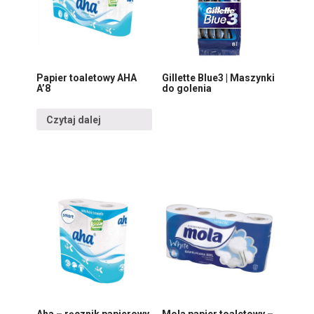
Papier toaletowy AHA
Gillette Blue3 | Maszynki
A’8
do golenia
Czytaj dalej
Aha – ręcznik papierowy
Mola papier toaletowy –