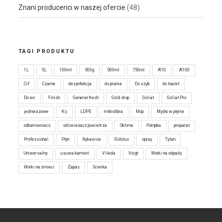
Znani producenci w naszej ofercie
(48)
TAGI PRODUKTU
1L
5L
100ml
500g
500ml
750ml
A'10
A'100
Cif
Czarne
dezynfekcja
do prania
Do szyb
do toalet
Do wc
Finish
Generał fresh
Gold drop
Goliat
Goliat Pro
jednorazowe
Kij
LDPE
mikrofibra
Mop
Mydło w płynie
odkamieniacz
odświeżacz powietrza
Oktima
Pompka
preparat
Professional
Płyn
Rękawice
Sidolux
spray
Tytan
Uniwersalny
usuwa kamień
Vileda
Voigt
Worki na odpady
Worki na śmieci
Zapas
Ścierka