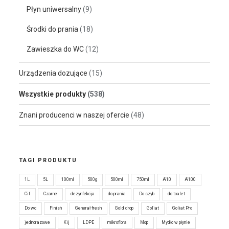
Płyn uniwersalny
(9)
Środki do prania
(18)
Zawieszka do WC
(12)
Urządzenia dozujące
(15)
Wszystkie produkty
(538)
Znani producenci w naszej ofercie
(48)
TAGI PRODUKTU
1L
5L
100ml
500g
500ml
750ml
A'10
A'100
Cif
Czarne
dezynfekcja
do prania
Do szyb
do toalet
Do wc
Finish
Generał fresh
Gold drop
Goliat
Goliat Pro
jednorazowe
Kij
LDPE
mikrofibra
Mop
Mydło w płynie