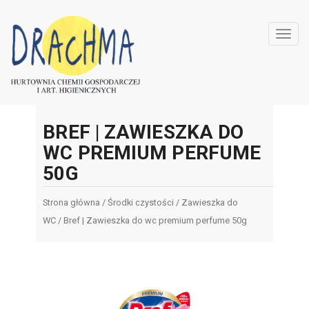
Toggl
navig
BREF | ZAWIESZKA DO
WC PREMIUM PERFUME
50G
Strona główna
/
Środki czystości
/
Zawieszka do
WC
/ Bref | Zawieszka do wc premium perfume 50g