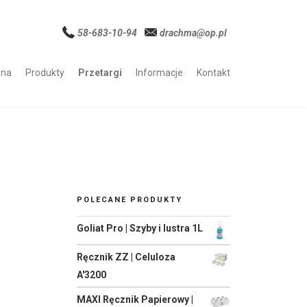
58-683-10-94
drachma@op.pl
wna
Produkty
Przetargi
Informacje
Kontakt
POLECANE PRODUKTY
Goliat Pro | Szyby i lustra 1L
Ręcznik ZZ | Celuloza
A'3200
MAXI Ręcznik Papierowy |