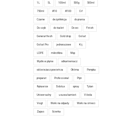
1L
5L
100ml
500g
500ml
750ml
A'10
A'100
Cif
Czarne
dezynfekcja
do prania
Do szyb
do toalet
Do wc
Finish
Generał fresh
Gold drop
Goliat
Goliat Pro
jednorazowe
Kij
LDPE
mikrofibra
Mop
Mydło w płynie
odkamieniacz
odświeżacz powietrza
Oktima
Pompka
preparat
Professional
Płyn
Rękawice
Sidolux
spray
Tytan
Uniwersalny
usuwa kamień
Vileda
Voigt
Worki na odpady
Worki na śmieci
Zapas
Ścierka