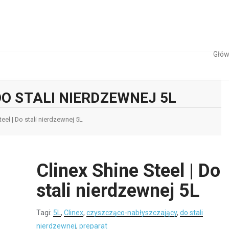
Głó
 DO STALI NIERDZEWNEJ 5L
teel | Do stali nierdzewnej 5L
Clinex Shine Steel | Do
stali nierdzewnej 5L
Tagi:
5L
,
Clinex
,
czyszcząco-nabłyszczający
,
do stali
nierdzewnej
,
preparat